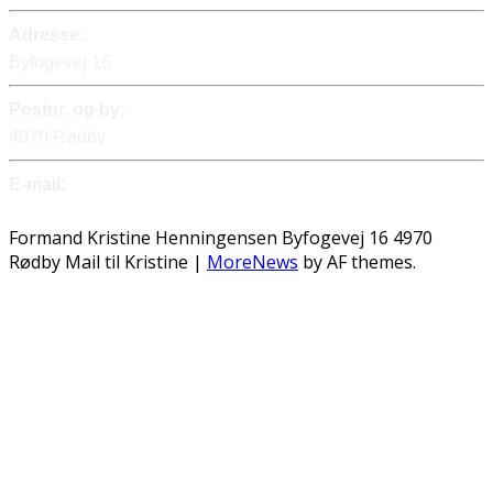
Adresse:
Byfogevej 16
Postnr. og by:
4970 Rødby
E-mail:
Send mail
Formand Kristine Henningensen Byfogevej 16 4970
Rødby Mail til Kristine
|
MoreNews
by AF themes.