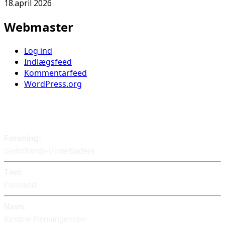
18.april 2026
Webmaster
Log ind
Indlægsfeed
Kommentarfeed
WordPress.org
Kontakt
Forening:
Sydlollands-Vinterbadere
Titel:
Formand
Navn:
Kristine Henningensen