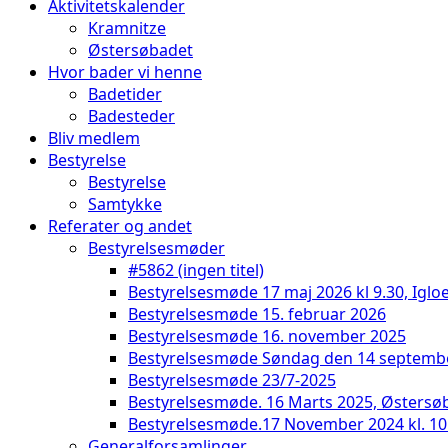
Aktivitetskalender
Kramnitze
Østersøbadet
Hvor bader vi henne
Badetider
Badesteder
Bliv medlem
Bestyrelse
Bestyrelse
Samtykke
Referater og andet
Bestyrelsesmøder
#5862 (ingen titel)
Bestyrelsesmøde 17 maj 2026 kl 9.30, Iglo
Bestyrelsesmøde 15. februar 2026
Bestyrelsesmøde 16. november 2025
Bestyrelsesmøde Søndag den 14 septemb
Bestyrelsesmøde 23/7-2025
Bestyrelsesmøde. 16 Marts 2025, Østersø
Bestyrelsesmøde.17 November 2024 kl. 10
Generalforsamlinger