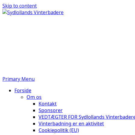
Skip to content
Sydlollands Vinter
Kom og tag et dyp
Primary Menu
Forside
Om os
Kontakt
Sponsorer
VEDTÆGTER FOR Sydlollands Vinterbader
Vinterbadning er en aktivitet
Cookiepolitik (EU)