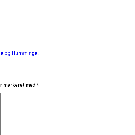
tze og Humminge.
er markeret med
*